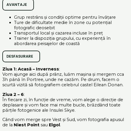
AVANTAJE
Grup restrâns și condiții optime pentru învățare
Ture de dificultate medie în zone cu potențial
fotografic deosebit
Transportul local și cazarea incluse în preț
Trainer la dispoziția grupului, cu experiență în
abordarea peisajelor de coastă
DESFASURARE
Ziua 1: Acasă – Inverness
:
Vom ajunge aici după prânz, luăm mașina și mergem cca
3h până în Portree, unde ne cazăm. Pe drum, facem o
scurtă vizită să fotografiem celebrul castel Eilean Donan.
Ziua 2 – 6
:
În fiecare zi, în funcție de vreme, vom alege o direcție de
deplasare și vom face mai multe bucle, brăzdând toate
părțile fotogenice ale Insulei Skye.
Când vom merge spre Vest și Sud, vom fotografia apusul
de la
Niest Point
sau
Elgol
.