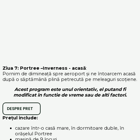
Ziua 7: Portree –Inverness - acasă
:
Pornim de dimineață spre aeroport și ne întoarcem acasă
după o săptămână plină petrecută pe meleaguri scoțiene.
Acest program este unul orientativ, el putand fi
modificat in functie de vreme sau de alti factori.
DESPRE PRET
Prețul include:
cazare într-o casă mare, în dormitoare duble, în
orășelul Portree
mașină de 9 locuri