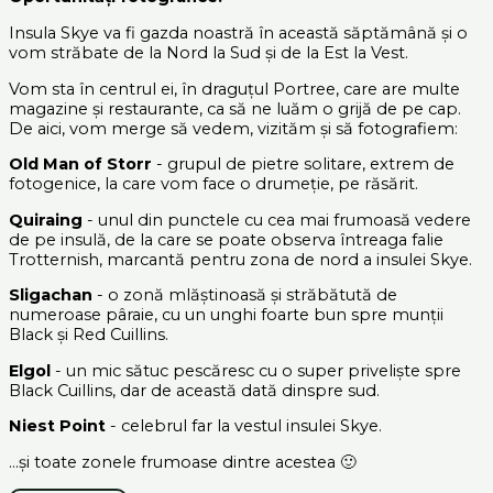
Insula Skye va fi gazda noastră în această săptămână și o
vom străbate de la Nord la Sud și de la Est la Vest.
Vom sta în centrul ei, în draguțul Portree, care are multe
magazine și restaurante, ca să ne luăm o grijă de pe cap.
De aici, vom merge să vedem, vizităm și să fotografiem:
Old Man of Storr
- grupul de pietre solitare, extrem de
fotogenice, la care vom face o drumeție, pe răsărit.
Quiraing
- unul din punctele cu cea mai frumoasă vedere
de pe insulă, de la care se poate observa întreaga falie
Trotternish, marcantă pentru zona de nord a insulei Skye.
Sligachan
- o zonă mlăștinoasă și străbătută de
numeroase pâraie, cu un unghi foarte bun spre munții
Black și Red Cuillins.
Elgol
- un mic sătuc pescăresc cu o super priveliște spre
Black Cuillins, dar de această dată dinspre sud.
Niest Point
- celebrul far la vestul insulei Skye.
...și toate zonele frumoase dintre acestea 🙂