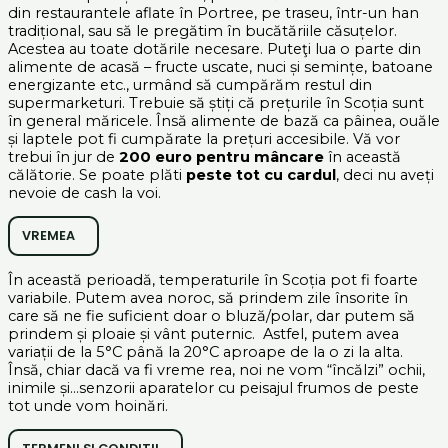
din restaurantele aflate în Portree, pe traseu, într-un han
tradițional, sau să le pregătim în bucătăriile căsuțelor.
Acestea au toate dotările necesare. Puteţi lua o parte din
alimente de acasă – fructe uscate, nuci și semințe, batoane
energizante etc., urmând să cumpărăm restul din
supermarketuri. Trebuie să știți că prețurile în Scoția sunt
în general măricele. Însă alimente de bază ca pâinea, ouăle
și laptele pot fi cumpărate la prețuri accesibile. Vă vor
trebui în jur de
200 euro pentru mâncare
în această
călătorie. Se poate plăti
peste tot cu cardul
, deci nu aveți
nevoie de cash la voi.
VREMEA
În această perioadă, temperaturile în Scoția pot fi foarte
variabile. Putem avea noroc, să prindem zile însorite în
care să ne fie suficient doar o bluză/polar, dar putem să
prindem și ploaie și vânt puternic. Astfel, putem avea
variații de la 5°C până la 20°C aproape de la o zi la alta.
Însă, chiar dacă va fi vreme rea, noi ne vom “încălzi” ochii,
inimile și…senzorii aparatelor cu peisajul frumos de peste
tot unde vom hoinări.