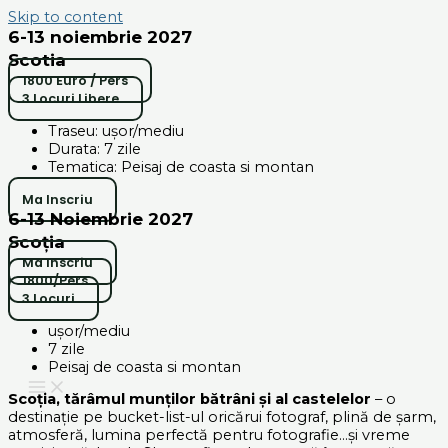
Skip to content
6-13 noiembrie 2027
Scotia
1800 Euro / Pers
3 Locuri Libere
Traseu: ușor/mediu
Durata: 7 zile
Tematica: Peisaj de coasta si montan
Ma Inscriu
6-13 Noiembrie 2027
Scoția
Ma Inscriu
1800/pers
3 Locuri
ușor/mediu
7 zile
Peisaj de coasta si montan
Scoția, tărâmul munților bătrâni și al castelelor
– o
destinație pe bucket-list-ul oricărui fotograf, plină de șarm,
atmosferă, lumina perfectă pentru fotografie…și vreme