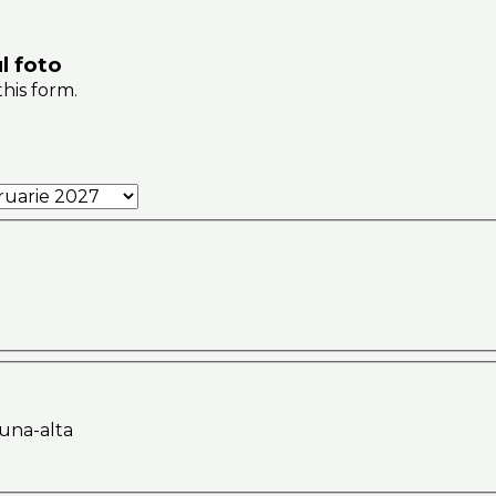
l foto
his form.
 una-alta