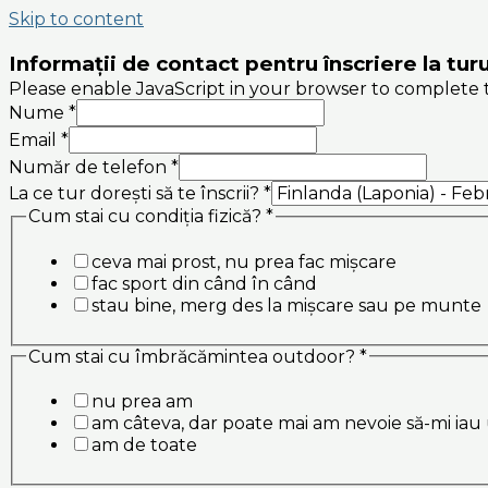
Skip to content
Informații de contact pentru înscriere la turu
Please enable JavaScript in your browser to complete t
Nume
*
Email
*
Număr de telefon
*
La ce tur dorești să te înscrii?
*
Cum stai cu condiția fizică?
*
ceva mai prost, nu prea fac mișcare
fac sport din când în când
stau bine, merg des la mișcare sau pe munte
Cum stai cu îmbrăcămintea outdoor?
*
nu prea am
am câteva, dar poate mai am nevoie să-mi iau
am de toate